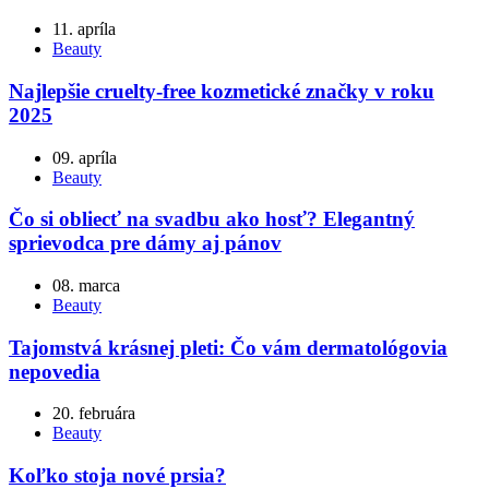
11. apríla
Beauty
Najlepšie cruelty-free kozmetické značky v roku
2025
09. apríla
Beauty
Čo si obliecť na svadbu ako hosť? Elegantný
sprievodca pre dámy aj pánov
08. marca
Beauty
Tajomstvá krásnej pleti: Čo vám dermatológovia
nepovedia
20. februára
Beauty
Koľko stoja nové prsia?