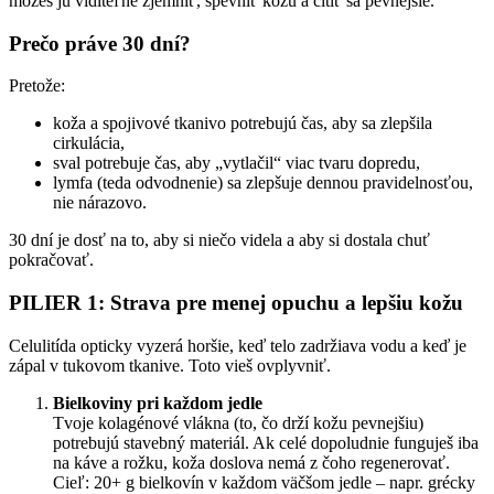
môžeš ju viditeľne zjemniť, spevniť kožu a cítiť sa pevnejšie.
Prečo práve 30 dní?
Pretože:
koža a spojivové tkanivo potrebujú čas, aby sa zlepšila
cirkulácia,
sval potrebuje čas, aby „vytlačil“ viac tvaru dopredu,
lymfa (teda odvodnenie) sa zlepšuje dennou pravidelnosťou,
nie nárazovo.
30 dní je dosť na to, aby si niečo videla a aby si dostala chuť
pokračovať.
PILIER 1: Strava pre menej opuchu a lepšiu kožu
Celulitída opticky vyzerá horšie, keď telo zadržiava vodu a keď je
zápal v tukovom tkanive. Toto vieš ovplyvniť.
Bielkoviny pri každom jedle
Tvoje kolagénové vlákna (to, čo drží kožu pevnejšiu)
potrebujú stavebný materiál. Ak celé dopoludnie funguješ iba
na káve a rožku, koža doslova nemá z čoho regenerovať.
Cieľ: 20+ g bielkovín v každom väčšom jedle – napr. grécky