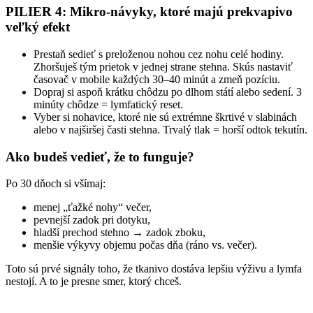
PILIER 4: Mikro-návyky, ktoré majú prekvapivo
veľký efekt
Prestaň sedieť s preloženou nohou cez nohu celé hodiny.
Zhoršuješ tým prietok v jednej strane stehna. Skús nastaviť
časovač v mobile každých 30–40 minút a zmeň pozíciu.
Dopraj si aspoň krátku chôdzu po dlhom státí alebo sedení. 3
minúty chôdze = lymfatický reset.
Vyber si nohavice, ktoré nie sú extrémne škrtivé v slabinách
alebo v najširšej časti stehna. Trvalý tlak = horší odtok tekutín.
Ako budeš vedieť, že to funguje?
Po 30 dňoch si všímaj:
menej „ťažké nohy“ večer,
pevnejší zadok pri dotyku,
hladší prechod stehno → zadok zboku,
menšie výkyvy objemu počas dňa (ráno vs. večer).
Toto sú prvé signály toho, že tkanivo dostáva lepšiu výživu a lymfa
nestojí. A to je presne smer, ktorý chceš.