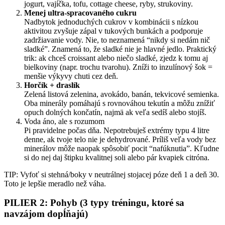
jogurt, vajíčka, tofu, cottage cheese, ryby, strukoviny.
Menej ultra-spracovaného cukru
Nadbytok jednoduchých cukrov v kombinácii s nízkou
aktivitou zvyšuje zápal v tukových bunkách a podporuje
zadržiavanie vody. Nie, to neznamená “nikdy si nedám nič
sladké”. Znamená to, že sladké nie je hlavné jedlo. Praktický
trik: ak chceš croissant alebo niečo sladké, zjedz k tomu aj
bielkoviny (napr. trochu tvarohu). Zníži to inzulínový šok =
menšie výkyvy chuti cez deň.
Horčík + draslík
Zelená listová zelenina, avokádo, banán, tekvicové semienka.
Oba minerály pomáhajú s rovnováhou tekutín a môžu znížiť
opuch dolných končatín, najmä ak veľa sedíš alebo stojíš.
Voda áno, ale s rozumom
Pi pravidelne počas dňa. Nepotrebuješ extrémy typu 4 litre
denne, ak tvoje telo nie je dehydrované. Príliš veľa vody bez
minerálov môže naopak spôsobiť pocit “nafúknutia”. Kľudne
si do nej daj štipku kvalitnej soli alebo pár kvapiek citróna.
TIP: Vyfoť si stehná/boky v neutrálnej stojacej póze deň 1 a deň 30.
Toto je lepšie meradlo než váha.
PILIER 2: Pohyb (3 typy tréningu, ktoré sa
navzájom dopĺňajú)