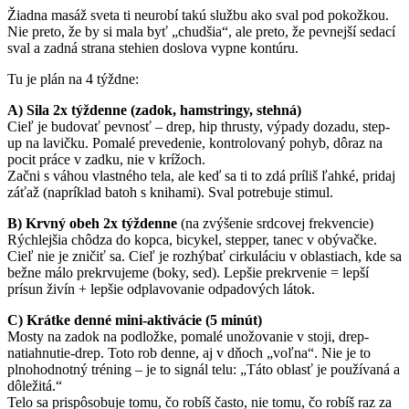
Žiadna masáž sveta ti neurobí takú službu ako sval pod pokožkou.
Nie preto, že by si mala byť „chudšia“, ale preto, že pevnejší sedací
sval a zadná strana stehien doslova vypne kontúru.
Tu je plán na 4 týždne:
A) Sila 2x týždenne (zadok, hamstringy, stehná)
Cieľ je budovať pevnosť – drep, hip thrusty, výpady dozadu, step-
up na lavičku. Pomalé prevedenie, kontrolovaný pohyb, dôraz na
pocit práce v zadku, nie v krížoch.
Začni s váhou vlastného tela, ale keď sa ti to zdá príliš ľahké, pridaj
záťaž (napríklad batoh s knihami). Sval potrebuje stimul.
B) Krvný obeh 2x týždenne
(na zvýšenie srdcovej frekvencie)
Rýchlejšia chôdza do kopca, bicykel, stepper, tanec v obývačke.
Cieľ nie je zničiť sa. Cieľ je rozhýbať cirkuláciu v oblastiach, kde sa
bežne málo prekrvujeme (boky, sed). Lepšie prekrvenie = lepší
prísun živín + lepšie odplavovanie odpadových látok.
C) Krátke denné mini-aktivácie (5 minút)
Mosty na zadok na podložke, pomalé unožovanie v stoji, drep-
natiahnutie-drep. Toto rob denne, aj v dňoch „voľna“. Nie je to
plnohodnotný tréning – je to signál telu: „Táto oblasť je používaná a
dôležitá.“
Telo sa prispôsobuje tomu, čo robíš často, nie tomu, čo robíš raz za