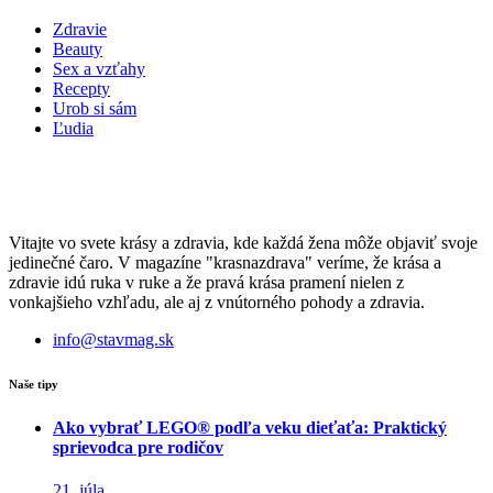
Zdravie
Beauty
Sex a vzťahy
Recepty
Urob si sám
Ľudia
Vitajte vo svete krásy a zdravia, kde každá žena môže objaviť svoje
jedinečné čaro. V magazíne "krasnazdrava" veríme, že krása a
zdravie idú ruka v ruke a že pravá krása pramení nielen z
vonkajšieho vzhľadu, ale aj z vnútorného pohody a zdravia.
info@stavmag.sk
Naše tipy
Ako vybrať LEGO® podľa veku dieťaťa: Praktický
sprievodca pre rodičov
21. júla