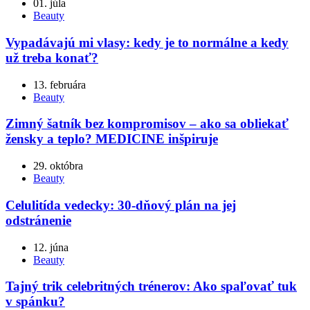
01. júla
Beauty
Vypadávajú mi vlasy: kedy je to normálne a kedy
už treba konať?
13. februára
Beauty
Zimný šatník bez kompromisov – ako sa obliekať
žensky a teplo? MEDICINE inšpiruje
29. októbra
Beauty
Celulitída vedecky: 30-dňový plán na jej
odstránenie
12. júna
Beauty
Tajný trik celebritných trénerov: Ako spaľovať tuk
v spánku?