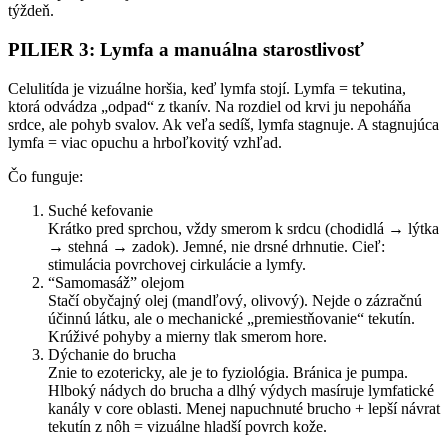
týždeň.
PILIER 3: Lymfa a manuálna starostlivosť
Celulitída je vizuálne horšia, keď lymfa stojí. Lymfa = tekutina,
ktorá odvádza „odpad“ z tkanív. Na rozdiel od krvi ju nepoháňa
srdce, ale pohyb svalov. Ak veľa sedíš, lymfa stagnuje. A stagnujúca
lymfa = viac opuchu a hrboľkovitý vzhľad.
Čo funguje:
Suché kefovanie
Krátko pred sprchou, vždy smerom k srdcu (chodidlá → lýtka
→ stehná → zadok). Jemné, nie drsné drhnutie. Cieľ:
stimulácia povrchovej cirkulácie a lymfy.
“Samomasáž” olejom
Stačí obyčajný olej (mandľový, olivový). Nejde o zázračnú
účinnú látku, ale o mechanické „premiestňovanie“ tekutín.
Krúživé pohyby a mierny tlak smerom hore.
Dýchanie do brucha
Znie to ezotericky, ale je to fyziológia. Bránica je pumpa.
Hlboký nádych do brucha a dlhý výdych masíruje lymfatické
kanály v core oblasti. Menej napuchnuté brucho + lepší návrat
tekutín z nôh = vizuálne hladší povrch kože.