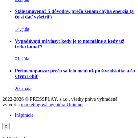
Stále unavená? 5 dôvodov, prečo ženám chýba energia (a
čo si dať vyšetriť)
14. júla
Vypadávajú mi vlasy: kedy je to normálne a kedy už
treba konať?
01. júla
Perimenopauza: prečo sa telo mení už po štyridsiatke a čo
s tým robiť
20. mája
2022-2026 © PRESSPLAY, s.r.o., všetky práva vyhradené,
vytvorila
marketingová agentúra Uniqino
Inšpirácie
x