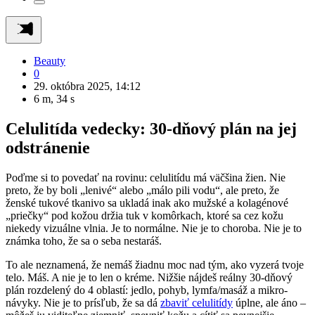
Beauty
0
29. októbra 2025, 14:12
6 m, 34 s
Celulitída vedecky: 30-dňový plán na jej
odstránenie
Poďme si to povedať na rovinu: celulitídu má väčšina žien. Nie
preto, že by boli „lenivé“ alebo „málo pili vodu“, ale preto, že
ženské tukové tkanivo sa ukladá inak ako mužské a kolagénové
„priečky“ pod kožou držia tuk v komôrkach, ktoré sa cez kožu
niekedy vizuálne vlnia. Je to normálne. Nie je to choroba. Nie je to
známka toho, že sa o seba nestaráš.
To ale neznamená, že nemáš žiadnu moc nad tým, ako vyzerá tvoje
telo. Máš. A nie je to len o kréme. Nižšie nájdeš reálny 30-dňový
plán rozdelený do 4 oblastí: jedlo, pohyb, lymfa/masáž a mikro-
návyky. Nie je to prísľub, že sa dá
zbaviť celulitídy
úplne, ale áno –